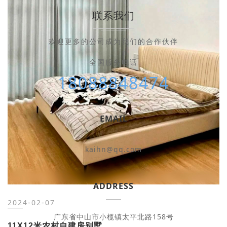
联系我们
2024-03-01
欢迎更多的公司成为我们的合作伙伴
自建房别墅建筑设计参考意向图
全国服务电话
别墅，一般指独栋住宅，随时代发展，形式也越来越多样。其
18088848474
建筑风格有现代简约风格、欧式古典风格、美式乡村风格、中
式古典风格、地中海风格等多种风格，形式多样。随着当前..
EMAIL
kaihn@qq.com
ADDRESS
2024-02-07
广东省中山市小榄镇太平北路158号
11X12米农村自建房别墅