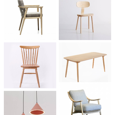
北欧简约实木
Stakk小方椅
布艺餐椅
温莎椅子
桠杈系列北欧
简约实木铁杉
木桌子
北欧懒人布艺
椅
橙色吊灯