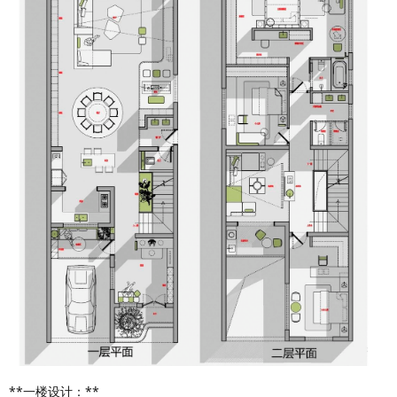
**一楼设计：**